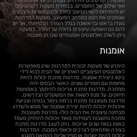
מעקות דקורטיבים יהיו לרוב ממתכת, עץ או זכוכית
ואף שילוב של החומרים. בבחירת מעקות דקורטיבים
יש להתייחס לקווי העיצוב בחלל ולטקסטורות ולצבעים
שנותנים את הטון במרחב המעוצב. מעקות למדרגות
נועדו בראש ובראשונה בגלל הצורך הבטיחותי, אך יש
להם גם השפעה עיצובית גדולה על החלל. במעקה
ניתן לשלב ואלמנטים אומנותיים שבו הן מוצבות.
אומנות
היתרון של מעקות זכוכית למדרגות שהן מאפשרות
לאלמנטים העיצוביים האחרים של הבית לבוא לידי
ביטוי כיצירת אומנות. מדרגות מתכת יכולות להיות
מחופות עם חומרים שונים, כאשר הבסיס יהיה
ממתכת. מדרגות מתכת צריכות להיתמך באמצעות
חיזוקים, על מנת לשאת את המשקלים הנדרשים.
מדרגות מעוצבות מתכת ברמת גימור גבוהה וצביעה
איכותית יכולות להיות יצירת אומנות של ממש ולשדרג
מבחינה עיצובית את הבית כולו. מדרגות מעוצבות
מתכת נחשבות לעמידות מאוד ויכולות להחזיק מעמד
באופן בטוח שנים ארוכות. ניתן לעצב מדרגות מתכת
בצורה שתתאים לצרכים ולאופי המבנה. המדרגות
יכולות להיות ישרות או ספיראליות בהתאם לסגנון